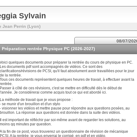
ggia Sylvain
e Jean Perrin (Lyon)
08/07/202
Préparation rentrée Physique PC (2026-2027)
Voici quelques documents pour préparer la rentrée du cours de physique en PC.
Les documents pdf sont accompagnés de vidéos. Ce sont des
clarifications/révisions de PCSI, qu'il faut absolument avoir travaillées pour le jour
de la rentrée.
Tous ces documents représentent quelques heures de travail, à effectuer avant la
rentrée.
Passer à côté de ces révisions, c'est se mettre en difficulté dès le début de
l'année. Je considérerai comme acquis tout ce qui est abordé ici.
La méthode de travail que je vous propose :
- se munir d'un brouillon et d'un stylo
- visionner les vidéos et mettre pause pour répondre aux questions posées, au
brouillon. La réponse aux questions est donnée dans la suite des vidéos.
Il est important de réfléchir par soi-même avant de regarder les solutions, au
moins qq minutes par question.
A la fin de ce post, vous trouverez un questionnaire de révision de mécanique
PCSI. A la rentrée, je vous enverrai le corrigé, en pdf et en vidéo.