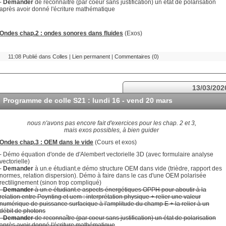
-
Demander
de reconnaître (par coeur sans justification) un état de polarisation
après avoir donné l'écriture mathématique
Ondes chap.2 : ondes sonores dans fluides
(Exos)
11:08 Publié dans
Colles
|
Lien permanent
|
Commentaires (0)
13/03/202
Programme de colle S21 : lundi 16 - vend 20 mars
nous n'avons pas encore fait d'exercices pour les chap. 2 et 3,
mais exos possibles, à bien guider
Ondes chap.3 : OEM dans le vide
(Cours et exos)
- Démo équation d'onde de d'Alembert vectorielle 3D (avec formulaire analyse
vectorielle)
-
Demander
à un.e étudiant.e démo structure OEM dans vide (trièdre, rapport des
normes, relation dispersion). Démo à faire dans le cas d'une OEM polarisée
rectilignement (sinon trop compliqué)
-
Demander
à un.e étudiant.e aspects énergétiques OPPH pour aboutir à la
relation entre Poynting et uem : interprétation physique + relier une valeur
numérique de puissance surfacique à l'amplitude du champ E + la relier à un
débit de photons
-
Demander
de reconnaître (par coeur sans justification) un état de polarisation
après avoir donné l'écriture mathématique