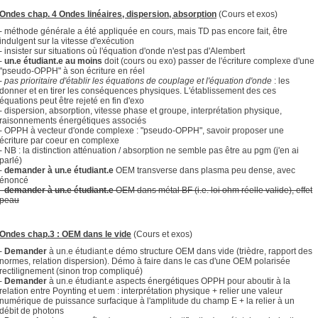
Ondes chap. 4 Ondes linéaires, dispersion, absorption
(Cours et exos)
- méthode générale a été appliquée en cours, mais TD pas encore fait, être
indulgent sur la vitesse d'exécution
- insister sur situations où l'équation d'onde n'est pas d'Alembert
-
un.e étudiant.e au moins
doit (cours ou exo) passer de l'écriture complexe d'une
"pseudo-OPPH" à son écriture en réel
-
pas prioritaire d'établir les équations de couplage et l'équation d'onde
: les
donner et en tirer les conséquences physiques. L'établissement des ces
équations peut être rejeté en fin d'exo
- dispersion, absorption, vitesse phase et groupe, interprétation physique,
raisonnements énergétiques associés
- OPPH à vecteur d'onde complexe : "pseudo-OPPH", savoir proposer une
écriture par coeur en complexe
- NB : la distinction atténuation / absorption ne semble pas être au pgm (j'en ai
parlé)
-
demander
à un.e étudiant.e
OEM transverse dans plasma peu dense, avec
énoncé
-
demander à un.e étudiant.e
OEM dans métal BF (i.e. loi ohm réelle valide), effet
peau
Ondes chap.3 : OEM dans le vide
(Cours et exos)
-
Demander
à un.e étudiant.e démo structure OEM dans vide (trièdre, rapport des
normes, relation dispersion). Démo à faire dans le cas d'une OEM polarisée
rectilignement (sinon trop compliqué)
-
Demander
à un.e étudiant.e aspects énergétiques OPPH pour aboutir à la
relation entre Poynting et uem : interprétation physique + relier une valeur
numérique de puissance surfacique à l'amplitude du champ E + la relier à un
débit de photons