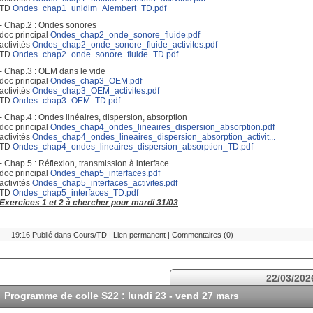
TD
Ondes_chap1_unidim_Alembert_TD.pdf
- Chap.2 : Ondes sonores
doc principal
Ondes_chap2_onde_sonore_fluide.pdf
activités
Ondes_chap2_onde_sonore_fluide_activites.pdf
TD
Ondes_chap2_onde_sonore_fluide_TD.pdf
- Chap.3 : OEM dans le vide
doc principal
Ondes_chap3_OEM.pdf
activités
Ondes_chap3_OEM_activites.pdf
TD
Ondes_chap3_OEM_TD.pdf
- Chap.4 : Ondes linéaires, dispersion, absorption
doc principal
Ondes_chap4_ondes_lineaires_dispersion_absorption.pdf
activités
Ondes_chap4_ondes_lineaires_dispersion_absorption_activit...
TD
Ondes_chap4_ondes_lineaires_dispersion_absorption_TD.pdf
- Chap.5 : Réflexion, transmission à interface
doc principal
Ondes_chap5_interfaces.pdf
activités
Ondes_chap5_interfaces_activites.pdf
TD
Ondes_chap5_interfaces_TD.pdf
Exercices 1 et 2 à chercher pour mardi 31/03
19:16 Publié dans
Cours/TD
|
Lien permanent
|
Commentaires (0)
22/03/202
Programme de colle S22 : lundi 23 - vend 27 mars