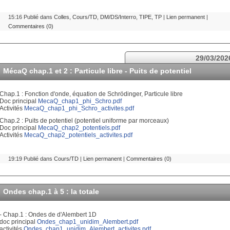
15:16 Publié dans
Colles
,
Cours/TD
,
DM/DS/Interro
,
TIPE
,
TP
|
Lien permanent
|
Commentaires (0)
29/03/202
MécaQ chap.1 et 2 : Particule libre - Puits de potentiel
Chap.1 : Fonction d'onde, équation de Schrödinger, Particule libre
Doc principal
MecaQ_chap1_phi_Schro.pdf
Activités
MecaQ_chap1_phi_Schro_activites.pdf
Chap.2 : Puits de potentiel (potentiel uniforme par morceaux)
Doc principal
MecaQ_chap2_potentiels.pdf
Activités
MecaQ_chap2_potentiels_activites.pdf
19:19 Publié dans
Cours/TD
|
Lien permanent
|
Commentaires (0)
Ondes chap.1 à 5 : la totale
- Chap.1 : Ondes de d'Alembert 1D
doc principal
Ondes_chap1_unidim_Alembert.pdf
activités
Ondes_chap1_unidim_Alembert_activites.pdf