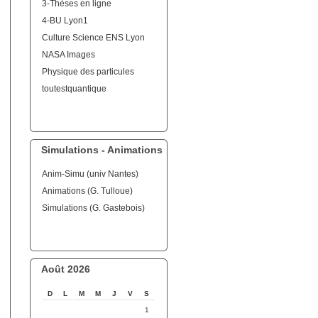
3-Thèses en ligne
4-BU Lyon1
Culture Science ENS Lyon
NASA Images
Physique des particules
toutestquantique
Simulations - Animations
Anim-Simu (univ Nantes)
Animations (G. Tulloue)
Simulations (G. Gastebois)
Août 2026
D
L
M
M
J
V
S
1