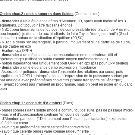
Ondes chap.2 : ondes sonores dans fluides
(Cours et exos)
-
demander
à un.e étudiant.e démo d'Alembert 1D, après avoir linéarisé les 3
équations. Doit pouvoir être fait sans énoncé
- NB1 : pour linéariser la déf du coeff de compressibilité (déf à partir de V ou rho,
peu importe), je demande aux étudiants de faire Taylor-Young sur rho(P) (S est
constante) autour de la situation d'équilibre (P0,S0).
- NB2 : la démo "en lagrangien", à partir du mouvement d'une particule de fluide,
a été traitée en exo
- Ecriture cpx OPPH
-
demander
à un.e étudiant.e la correspondance entre opérateurs diff et
opérateurs cpx (utilisation nabla comme moyen mnémotechnique)
- notion impédance vue uniquement pour OPPH en cpx (pas pour OPP seules)
-
demander
à un.e étudiant.e démo expression impédance
- Aspects énergétiques :
demander
l'ensemble des relations par coeur, puis
application à OPPH + interprétation de l'expression de la puissance surfacique
par analogie avec phénomènes convectifs ("l'onde transporte de l'énergie")
- Tuyaux sonores pas vraiment au programme, mais on peut en poser en guidant
bien
Ondes chap.1 : ondes de d'Alembert
(Exos)
- ondes sonores dans solide (modèle continu tout de suite, pas de passage micro-
>macro et d'approximation continue "en cours de route")
- d'Alembert par coeur (1D seulement pour l'instant, pas laplacien), expression
célérité par coeur
- savoir que phénomène décrit est forcément réversible
- savoir que célérité ondes varie comme raideur/inertie