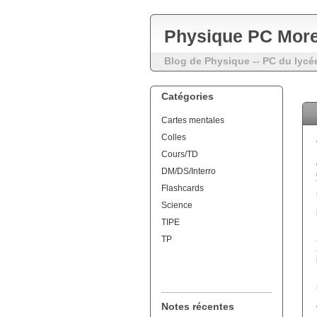
Physique PC More
Blog de Physique -- PC du lycé
Catégories
Cartes mentales
Colles
Cours/TD
DM/DS/Interro
Flashcards
Science
TIPE
TP
Notes récentes