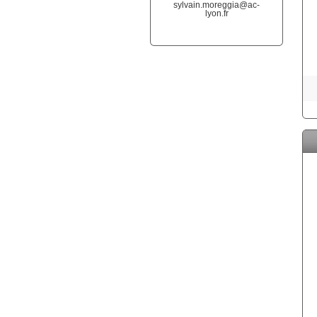
sylvain.moreggia@ac-
lyon.fr