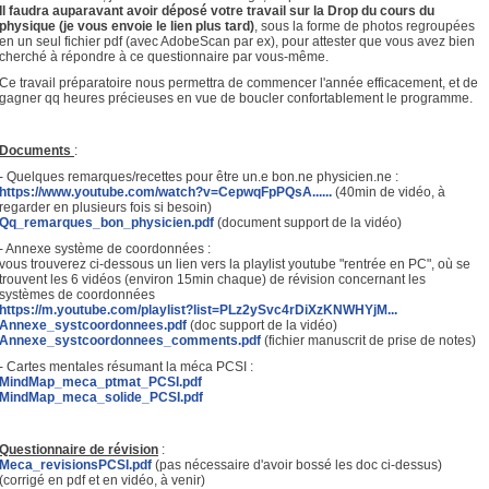
Il faudra auparavant avoir déposé votre travail sur la Drop du cours du
physique (je vous envoie le lien plus tard)
, sous la forme de photos regroupées
en un seul fichier pdf (avec AdobeScan par ex), pour attester que vous avez bien
cherché à répondre à ce questionnaire par vous-même.
Ce travail préparatoire nous permettra de commencer l'année efficacement, et de
gagner qq heures précieuses en vue de boucler confortablement le programme.
Documents
:
- Quelques remarques/recettes pour être un.e bon.ne physicien.ne :
https://www.youtube.com/watch?v=CepwqFpPQsA......
(40min de vidéo, à
regarder en plusieurs fois si besoin)
Qq_remarques_bon_physicien.pdf
(document support de la vidéo)
- Annexe système de coordonnées :
vous trouverez ci-dessous un lien vers la playlist youtube "rentrée en PC", où se
trouvent les 6 vidéos (environ 15min chaque) de révision concernant les
systèmes de coordonnées
https://m.youtube.com/playlist?list=PLz2ySvc4rDiXzKNWHYjM...
Annexe_systcoordonnees.pdf
(doc support de la vidéo)
Annexe_systcoordonnees_comments.pdf
(fichier manuscrit de prise de notes)
- Cartes mentales résumant la méca PCSI :
MindMap_meca_ptmat_PCSI.pdf
MindMap_meca_solide_PCSI.pdf
Questionnaire de révision
:
Meca_revisionsPCSI.pdf
(pas nécessaire d'avoir bossé les doc ci-dessus)
(corrigé en pdf et en vidéo, à venir)