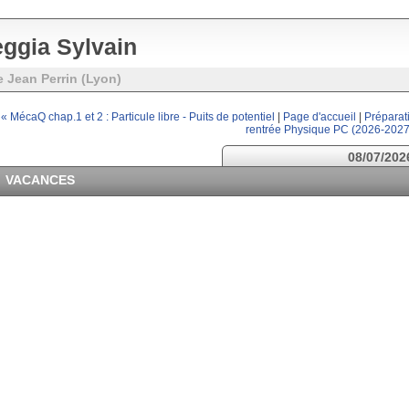
ggia Sylvain
e Jean Perrin (Lyon)
« MécaQ chap.1 et 2 : Particule libre - Puits de potentiel
|
Page d'accueil
|
Préparat
rentrée Physique PC (2026-2027
08/07/202
VACANCES