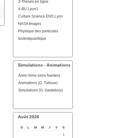
3-Thèses en ligne
4-BU Lyon1
Culture Science ENS Lyon
NASA Images
Physique des particules
toutestquantique
Simulations - Animations
Anim-Simu (univ Nantes)
Animations (G. Tulloue)
Simulations (G. Gastebois)
Août 2026
D
L
M
M
J
V
S
1