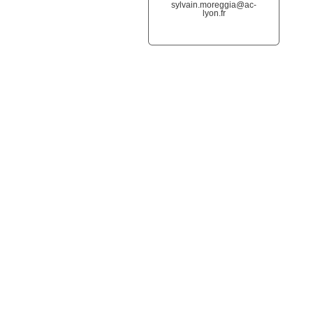
sylvain.moreggia@ac-
lyon.fr