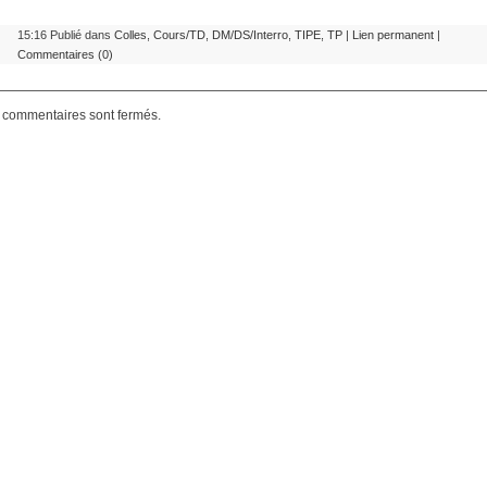
15:16 Publié dans
Colles
,
Cours/TD
,
DM/DS/Interro
,
TIPE
,
TP
|
Lien permanent
|
Commentaires (0)
 commentaires sont fermés.