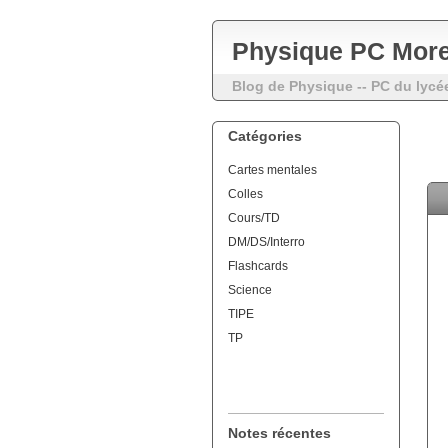
Physique PC More
Blog de Physique -- PC du lycé
Catégories
Cartes mentales
Colles
Cours/TD
DM/DS/Interro
Flashcards
Science
TIPE
TP
Notes récentes